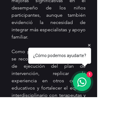
mejoras significativas en el 
desempeño de los niños 
participantes, aunque también 
evidenció la necesidad de 
integrar más especialistas y apoyo 
familiar.
Como parte de las conclusiones, 
¿Cómo podemos ayudarte?
se recomendó ampliar el tiempo 
de ejecución del plan de 
intervención, replicar la 
1
experiencia en otros centros 
educativos y fortalecer el equipo 
interdisciplinario con terapeutas y 
orientadores. Este proyecto marca 
un paso firme hacia la inclusión y 
equidad en el aula, reafirmando 
que, con las estrategias 
adecuadas, todos los niños 