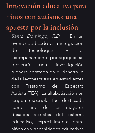
Innovación educativa para
Libros
niños con autismo: una
apuesta por la inclusión
Santo Domingo, R.D.
 – En un 
evento dedicado a la integración 
de tecnologías y el 
acompañamiento pedagógico, se 
presentó una investigación 
pionera centrada en el desarrollo 
de la lectoescritura en estudiantes 
con Trastorno del Espectro 
Autista (TEA). La alfabetización en 
lengua española fue destacada 
como uno de los mayores 
desafíos actuales del sistema 
educativo, especialmente entre 
niños con necesidades educativas 